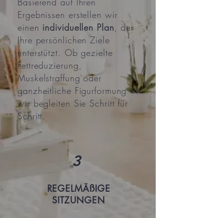
Basierend auf Ihren
Ergebnissen erstellen wir
einen
individuellen Plan
, der
Ihre persönlichen Ziele
unterstützt. Ob gezielte
Fettreduzierung,
Muskelstraffung oder
ganzheitliche Figurformung -
wir begleiten Sie Schritt für
Schritt.
3
REGELMÄßIGE
SITZUNGEN