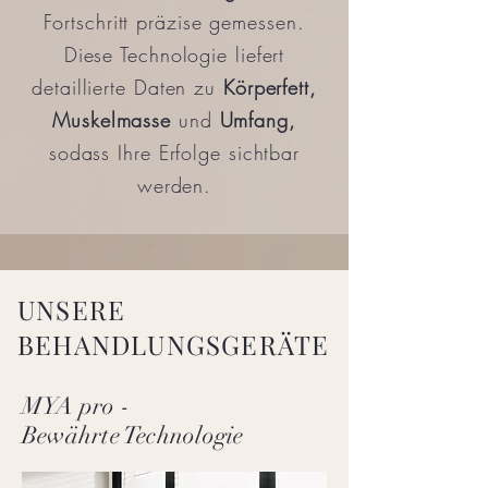
Fortschritt präzise gemessen.
Diese Technologie liefert
detaillierte Daten zu
Körperfett,
Muskelmasse
und
Umfang,
sodass Ihre Erfolge sichtbar
werden.
UNSERE
BEHANDLUNGSGERÄTE
MYA pro -
Bewährte Technologie