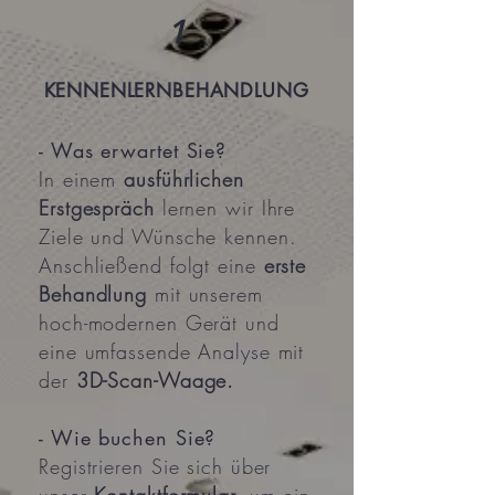
1
KENNENLERNBEHANDLUNG
- Was erwartet Sie?
In einem
ausführlichen
Erstgespräch
lernen wir Ihre
Ziele und Wünsche kennen.
Anschließend folgt eine
erste
Behandlung
mit unserem
hoch-modernen Gerät und
eine umfassende Analyse mit
der
3D-Scan-Waage.
- Wie buchen Sie?
Registrieren Sie sich über