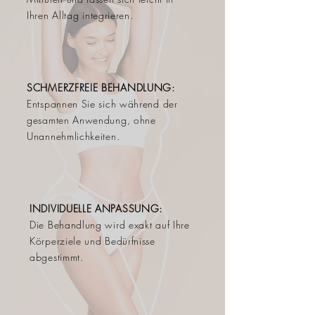
Ihren Alltag integrieren.
SCHMERZFREIE BEHANDLUNG:
Entspannen Sie sich während der
gesamten Anwendung, ohne
Unannehmlichkeiten.
INDIVIDUELLE ANPASSUNG:
Die Behandlung wird exakt auf Ihre
Körperziele und Bedürfnisse
abgestimmt.