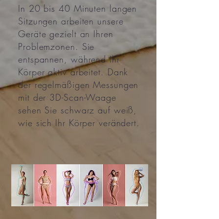
In 20 bis 40 Minuten langen
Sitzungen arbeiten unsere
Geräte gezielt an Ihren
Problemzonen. Sie
entspannen, während Ihr
Körper aktiv arbeitet.
Dank
der regelmäßigen Messungen
mit der 3D-Scan-Waage
sehen Sie schwarz auf weiß,
wie sich Ihr Körper verändert.