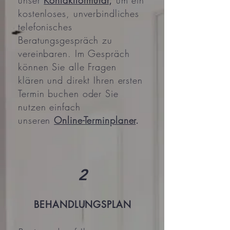
unser
Kontaktformular
,
um ein
kostenloses, unverbindliches
telefonisches
Beratungsgespräch zu
vereinbaren. Im Gespräch
können Sie alle Fragen
klären und direkt Ihren ersten
Termin buchen oder Sie
nutzen einfach
unseren
Online-Terminplaner
.
2
BEHANDLUNGSPLAN