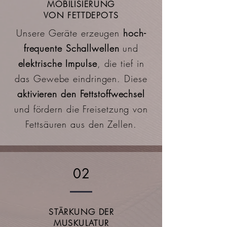
MOBILISIERUNG
VON FETTDEPOTS
Unsere Geräte erzeugen
hoch-
frequente Schallwellen
und
elektrische Impulse
, die tief in
das Gewebe eindringen. Diese
aktivieren den Fettstoffwechsel
und fördern die Freisetzung von
Fettsäuren aus den Zellen.
02
STÄRKUNG DER
MUSKULATUR