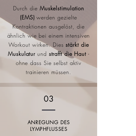
Durch die
Muskelstimulation
(EMS)
werden gezielte
Kontraktionen ausgelöst, die
ähnlich wie bei einem intensiven
Workout wirken. Dies
stärkt die
Muskulatur
und
strafft die Haut
-
ohne dass Sie selbst aktiv
trainieren müssen.
03
ANREGUNG DES
LYMPHFLUSSES