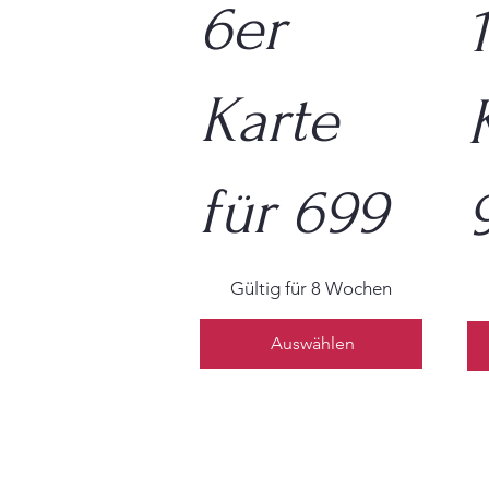
6er
Karte
für 699
699 €
999
Gültig für 8 Wochen
Auswählen