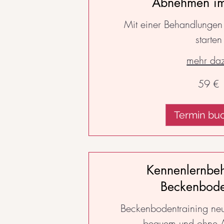
Abnehmen im
Mit einer Behandlungen
starten
mehr da
59
59 €
Euro
Termin bu
Kennenlernbe
Beckenbode
Beckenbodentraining neu e
bequem und ohne A