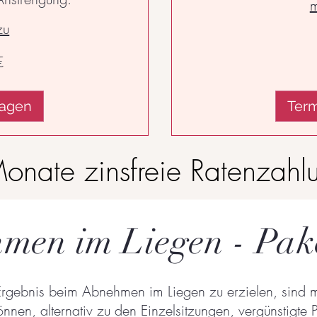
m
zu
30
Euro
€
ragen
Term
onate zinsfreie Ratenzahl
men im Liegen - Pak
Ergebnis beim Abnehmen im Liegen zu erzielen, sind 
önnen, alternativ zu den Einzelsitzungen, vergünstigte