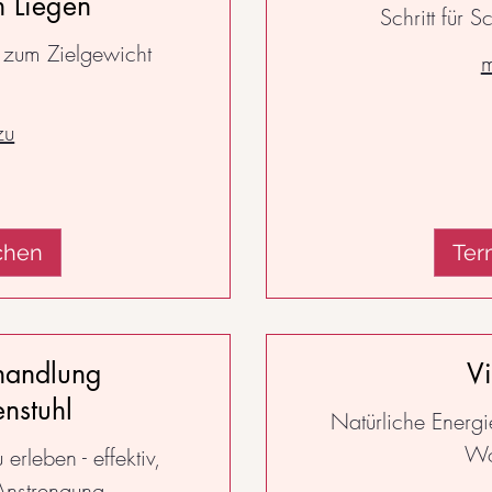
 Liegen
Schritt für S
 zum Zielgewicht
m
zu
chen
Ter
handlung
Vi
nstuhl
Natürliche Energi
Wo
rleben - effektiv,
nstrengung.