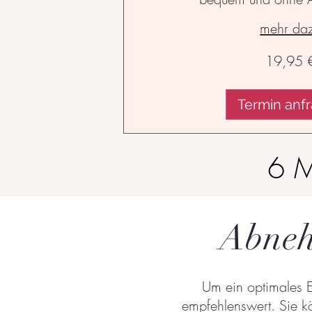
mehr da
19,95
19,95 
Euro
Termin anf
6 M
Abneh
Um ein optimales 
empfehlenswert.
Sie k