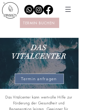
TERMIN BUCHEN
DAS
VITALCENTER
Termin anfragen
Das Vitalcenter kann wertvolle Hilfe zur
Förderung der Gesundheit und
Regeneration leisten. Geeignet für