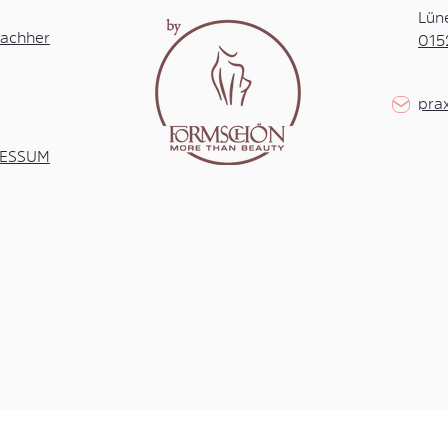
Lün
achher
015
pra
RESSUM