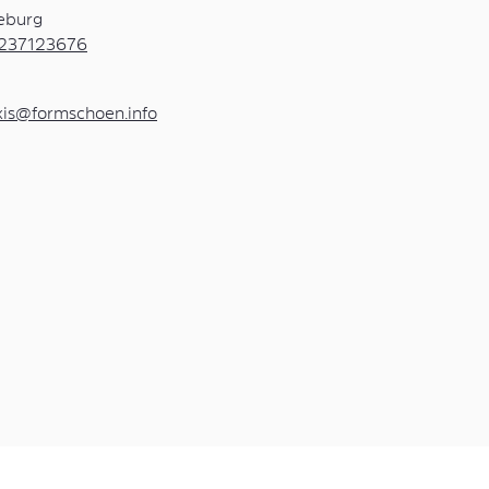
eburg
237123676
xis@formschoen.info