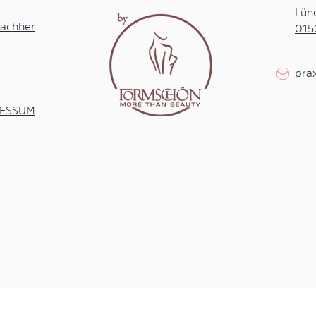
Lün
achher
015
pra
RESSUM