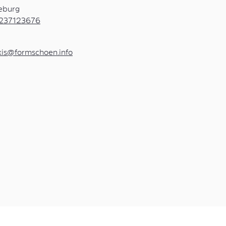
eburg
237123676
xis@formschoen.info