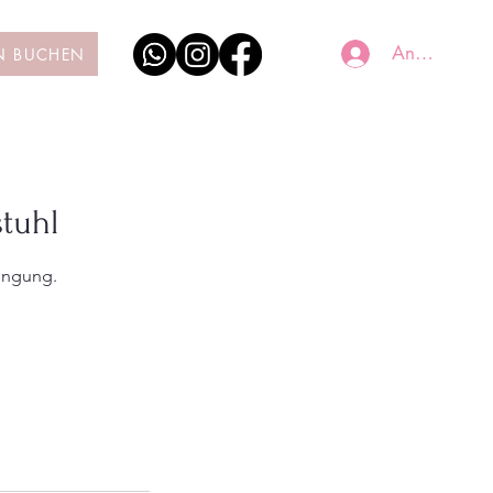
Anmelden
N BUCHEN
tuhl
engung.