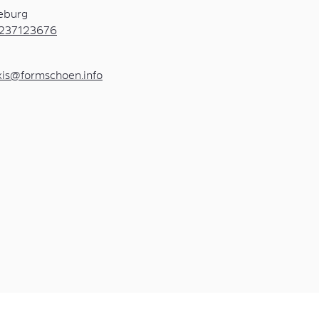
eburg
237123676
xis@formschoen.info