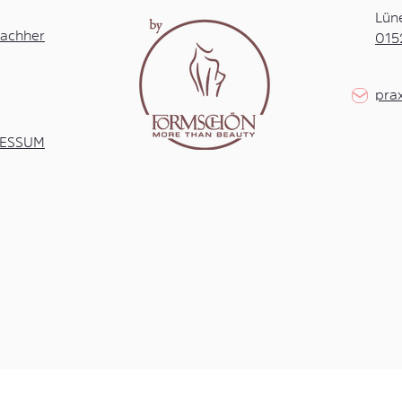
Lün
achher
015
pra
RESSUM