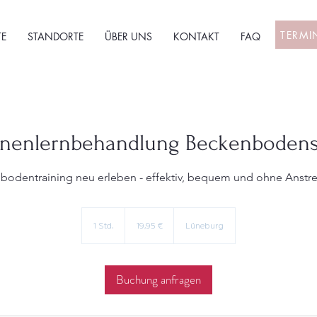
TERMI
E
STANDORTE
ÜBER UNS
KONTAKT
FAQ
nenlernbehandlung Beckenbodens
bodentraining neu erleben - effektiv, bequem und ohne Anstr
19,95
Euro
1 Std.
1
19,95 €
Lüneburg
S
t
d
Buchung anfragen